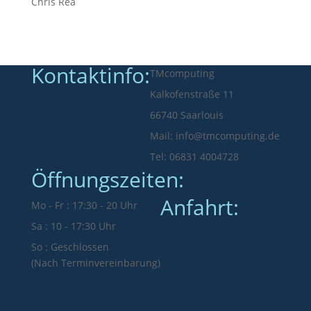
Chris Rea
Kontaktinfo:
TMcomputing
Kalkofenstraße 11
66740 Saarlouis
Mail: info@tmcomputing.de
Tel: 06831 4004728
Öffnungszeiten:
Anfahrt:
Mo - Fr : 17:30 - 20 Uhr
Sa : 10 - 17:30 Uhr
So : Geschlossen
(Nach Terminvereinbarung)